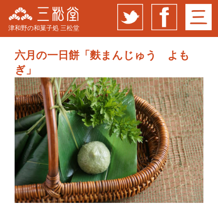
津和野の和菓子処 三松堂
六月の一日餅「麩まんじゅう よも
ぎ」