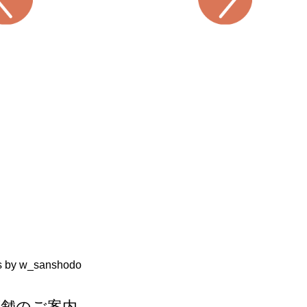
s by w_sanshodo
店舗のご案内