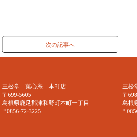
次の記事へ
三松堂 菓心庵 本町店
三松
〒699-5605
〒698
島根県鹿足郡津和野町本町一丁目
島根
℡0856-72-3225
℡085