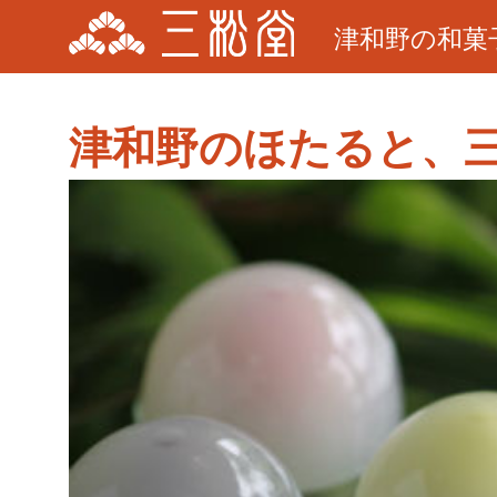
津和野の和菓
津和野のほたると、