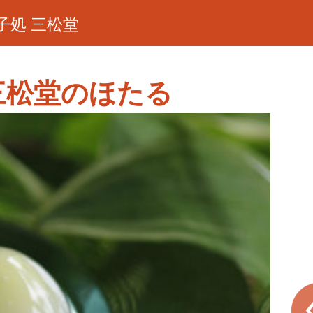
子処 三松堂
三松堂のほたる