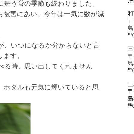
に舞う蛍の季節も終わりました。
も被害にあい、今年は一気に数が減
和
〒
島
。
℡0
が、いつになるか分からないと言
三
します。
〒
島
べる時、思い出してくれません
℡0
三
、ホタルも元気に輝いていると思
〒
島
℡0