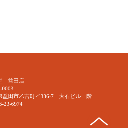
堂 益田店
-0003
県益田市乙吉町イ336-7 大石ビル一階
6-23-6974