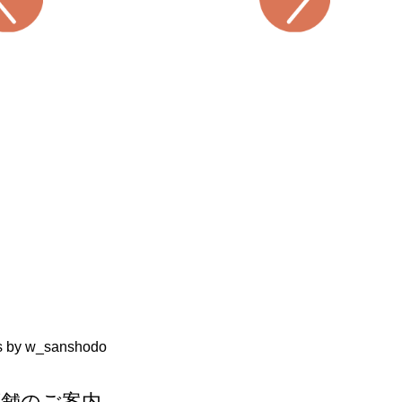
s by w_sanshodo
店舗のご案内