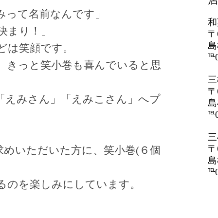
みって名前なんです」
和
決まり！」
〒
島
どは笑顔です。
℡0
、きっと笑小巻も喜んでいると思
三
〒
「えみさん」「えみこさん」へプ
島
℡0
三
〒
求めいただいた方に、笑小巻(６個
島
℡0
るのを楽しみにしています。