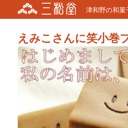
津和野の和菓
えみこさんに笑小巻