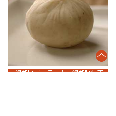
津和野ジェラート 津和野緑茶