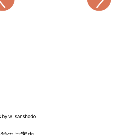
s by w_sanshodo
店舗のご案内