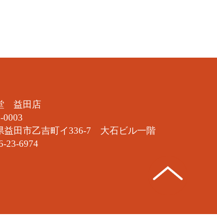
堂 益田店
-0003
県益田市乙吉町イ336-7 大石ビル一階
6-23-6974