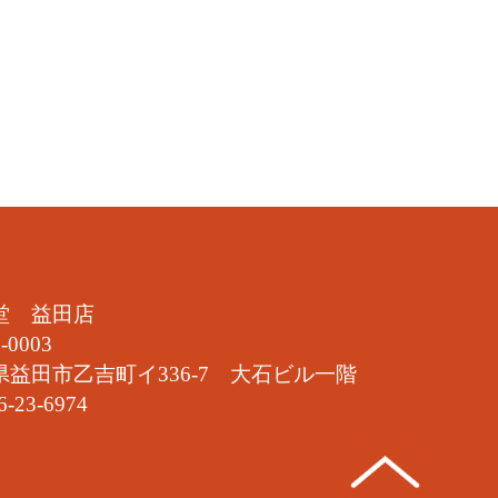
堂 益田店
-0003
県益田市乙吉町イ336-7 大石ビル一階
6-23-6974