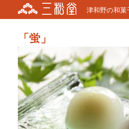
津和野の和菓
「蛍」