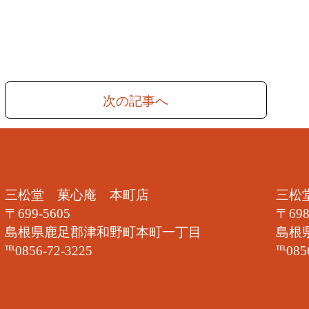
次の記事へ
三松堂 菓心庵 本町店
三松
〒699-5605
〒698
島根県鹿足郡津和野町本町一丁目
島根
℡0856-72-3225
℡085