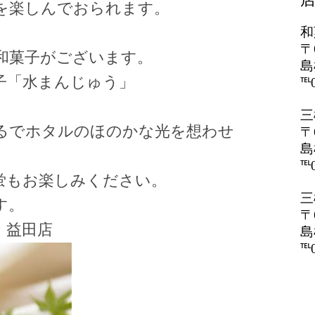
を楽しんでおられます。
和
〒
和菓子がございます。
島
子「水まんじゅう」
℡0
三
るでホタルのほのかな光を想わせ
〒
島
℡0
蛍もお楽しみください。
三
す。
〒
・益田店
島
℡0