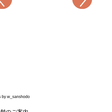
s by w_sanshodo
店舗のご案内