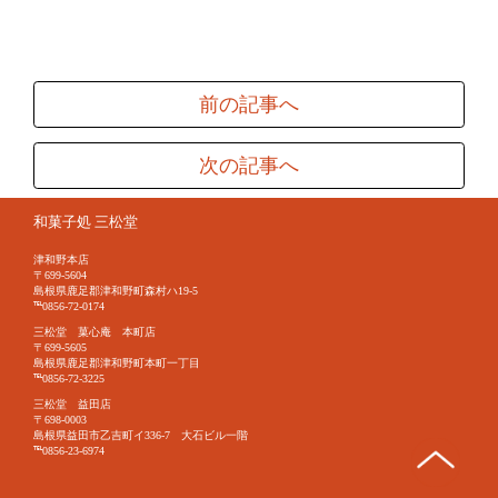
前の記事へ
次の記事へ
和菓子処 三松堂
津和野本店
〒699-5604
島根県鹿足郡津和野町森村ハ19-5
℡0856-72-0174
三松堂 菓心庵 本町店
〒699-5605
島根県鹿足郡津和野町本町一丁目
℡0856-72-3225
三松堂 益田店
〒698-0003
島根県益田市乙吉町イ336-7 大石ビル一階
℡0856-23-6974