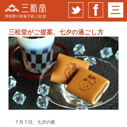
津和野の和菓子処 三松堂
三松堂がご提案、七夕の過ごし方
７月７日、七夕の夜