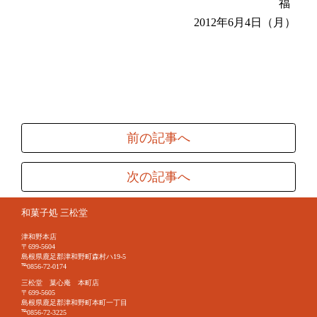
福
2012年6月4日（月）
前の記事へ
次の記事へ
和菓子処 三松堂
津和野本店
〒699-5604
島根県鹿足郡津和野町森村ハ19-5
℡0856-72-0174
三松堂 菓心庵 本町店
〒699-5605
島根県鹿足郡津和野町本町一丁目
℡0856-72-3225