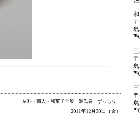
和
〒
島
℡0
三
〒
島
℡0
三
〒
材料・職人・和菓子全般
源氏巻
ずっしり
島
℡0
2011年12月30日（金）