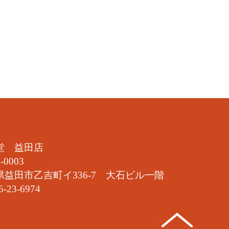
堂 益田店
-0003
県益田市乙吉町イ336-7 大石ビル一階
6-23-6974