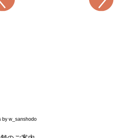
s by w_sanshodo
店舗のご案内