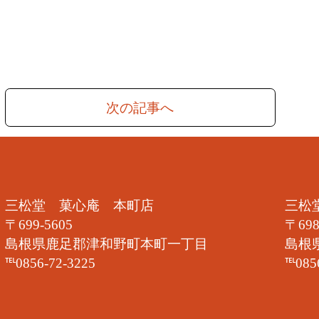
次の記事へ
三松堂 菓心庵 本町店
三松
〒699-5605
〒698
島根県鹿足郡津和野町本町一丁目
島根
℡0856-72-3225
℡085