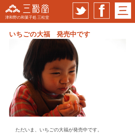
津和野の和菓子処 三松堂
いちごの大福 発売中です
ただいま、いちごの大福が発売中です。