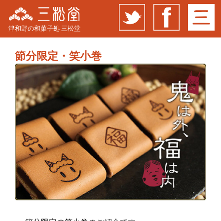
津和野の和菓子処 三松堂
節分限定・笑小巻