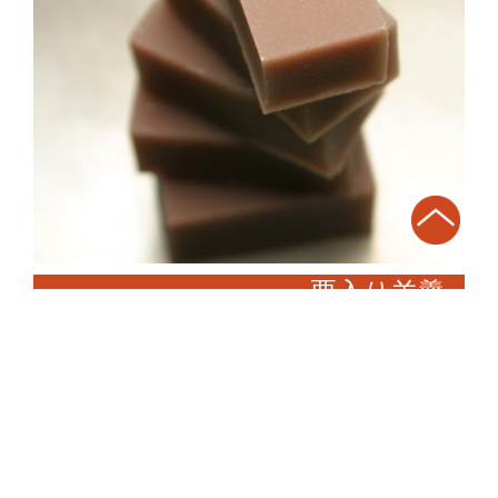
栗入り羊羹