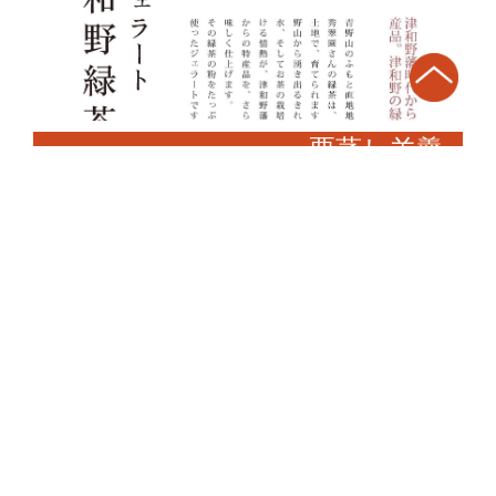
栗蒸し羊羹