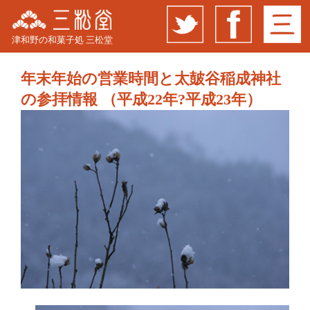
津和野の和菓子処 三松堂
年末年始の営業時間と太皷谷稲成神社
の参拝情報 （平成22年?平成23年）