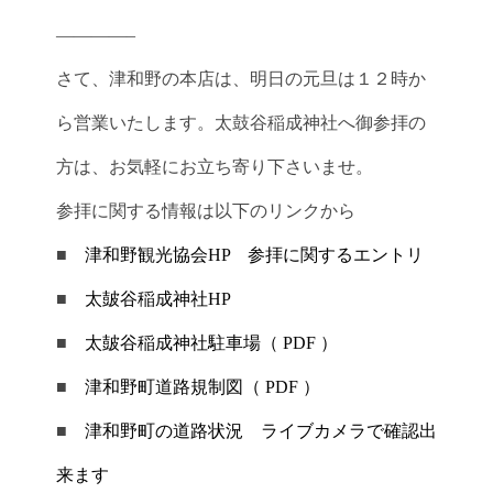
————–
さて、津和野の本店は、明日の元旦は１２時か
ら営業いたします。太鼓谷稲成神社へ御参拝の
方は、お気軽にお立ち寄り下さいませ。
参拝に関する情報は以下のリンクから
■
津和野観光協会HP 参拝に関するエントリ
■
太皷谷稲成神社HP
■
太皷谷稲成神社駐車場（ PDF ）
■
津和野町道路規制図（ PDF ）
■
津和野町の道路状況 ライブカメラで確認出
来ます