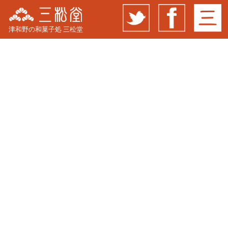
津和野の和菓子処 三松堂
花游菓 はなゆうか