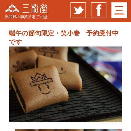
津和野の和菓子処 三松堂
端午の節句限定・笑小巻 予約受付中
です