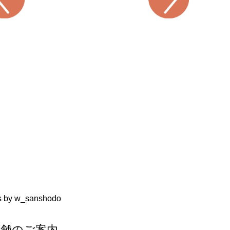
s by w_sanshodo
店舗のご案内