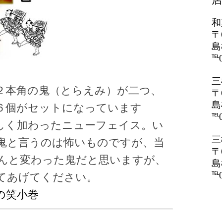
和
〒
島
℡0
三
２本角の鬼（とらえみ）が二つ、
〒
島
６個がセットになっています
℡0
しく加わったニューフェイス。い
三
鬼と言うのは怖いものですが、当
〒
んと変わった鬼だと思いますが、
島
℡0
てあげてください。
の笑小巻