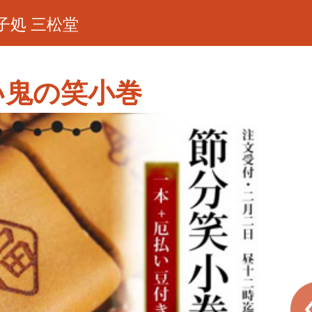
子処 三松堂
い鬼の笑小巻