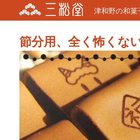
津和野の和菓
節分用、全く怖くな