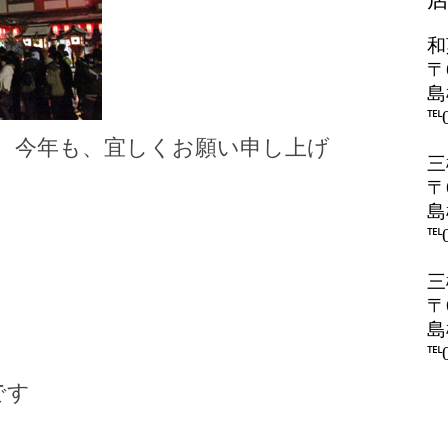
和
〒
島
℡0
。今年も、宜しくお願い申し上げ
三
〒
島
℡0
三
）
〒
島
℡0
です