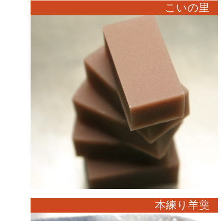
こいの里
本練り羊羹