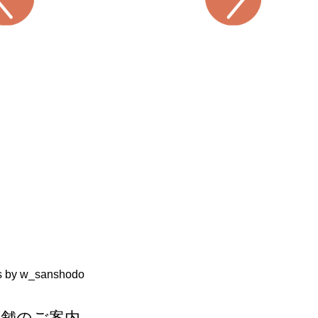
s by w_sanshodo
店舗のご案内