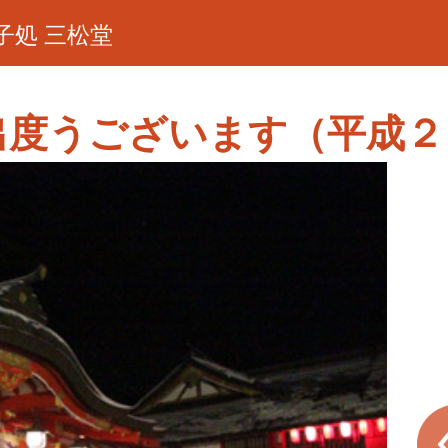
子処 三松堂
出度うございます（平成２