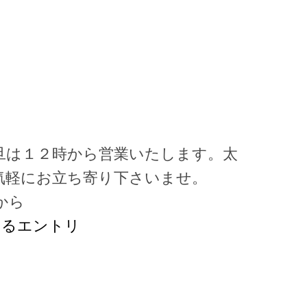
。
。
旦は１２時から営業いたします。太
気軽にお立ち寄り下さいませ。
から
するエントリ
）