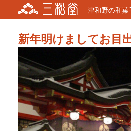
津和野の和菓
新年明けましてお目