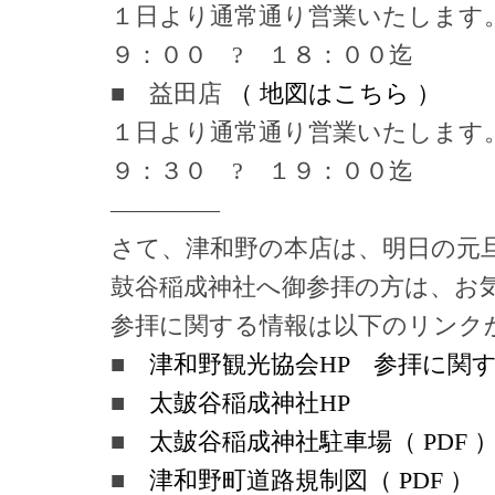
１日より通常通り営業いたします
９：００ ? １８：００迄
■ 益田店
（ 地図はこちら ）
１日より通常通り営業いたします
９：３０ ? １９：００迄
————–
さて、津和野の本店は、明日の元
鼓谷稲成神社へ御参拝の方は、お
参拝に関する情報は以下のリンク
■
津和野観光協会HP 参拝に関
■
太皷谷稲成神社HP
■
太皷谷稲成神社駐車場（ PDF 
■
津和野町道路規制図（ PDF ）