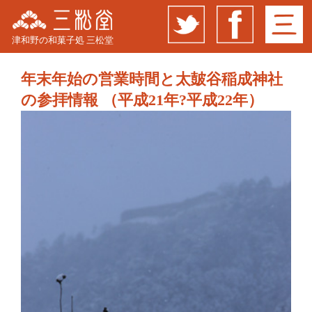
津和野の和菓子処 三松堂
年末年始の営業時間と太皷谷稲成神社
の参拝情報 （平成21年?平成22年）