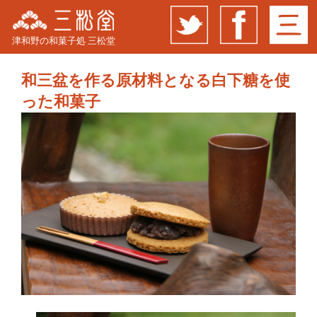
津和野の和菓子処 三松堂
和三盆を作る原材料となる白下糖を使
った和菓子