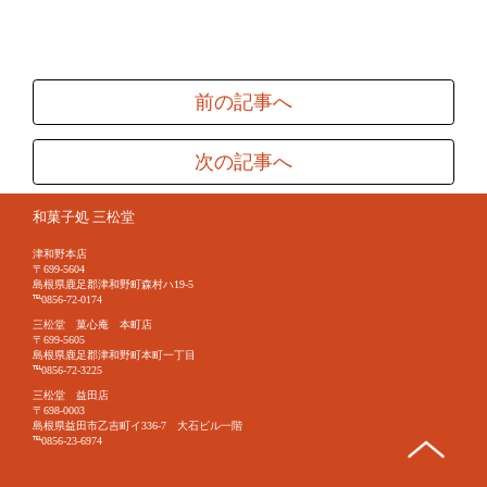
前の記事へ
次の記事へ
和菓子処 三松堂
津和野本店
〒699-5604
島根県鹿足郡津和野町森村ハ19-5
℡0856-72-0174
三松堂 菓心庵 本町店
〒699-5605
島根県鹿足郡津和野町本町一丁目
℡0856-72-3225
三松堂 益田店
〒698-0003
島根県益田市乙吉町イ336-7 大石ビル一階
℡0856-23-6974