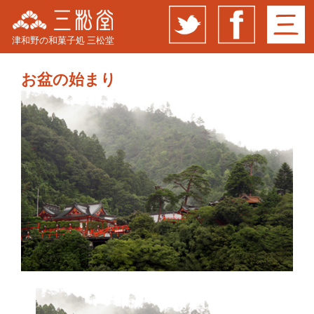
津和野の和菓子処 三松堂
お盆の始まり