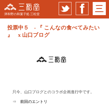
津和野の和菓子処 三松堂
投票中５ - 『 こんなの食べてみたい
』 x 山口ブログ
只今、山口ブログとのコラボ企画進行中です。
⇒
前回のエントリ