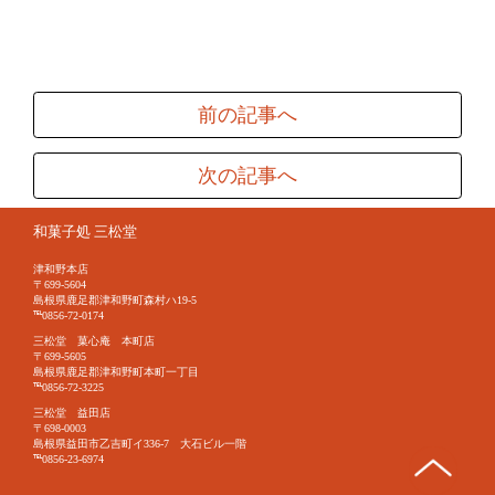
前の記事へ
次の記事へ
和菓子処 三松堂
津和野本店
〒699-5604
島根県鹿足郡津和野町森村ハ19-5
℡0856-72-0174
三松堂 菓心庵 本町店
〒699-5605
島根県鹿足郡津和野町本町一丁目
℡0856-72-3225
三松堂 益田店
〒698-0003
島根県益田市乙吉町イ336-7 大石ビル一階
℡0856-23-6974