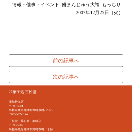
情報・催事・イベント
餅まんじゅう大福
もっちり
2007年12月25日（火）
前の記事へ
次の記事へ
和菓子処 三松堂
津和野本店
〒699-5604
島根県鹿足郡津和野町森村ハ19-5
℡0856-72-0174
三松堂 菓心庵 本町店
〒699-5605
島根県鹿足郡津和野町本町一丁目