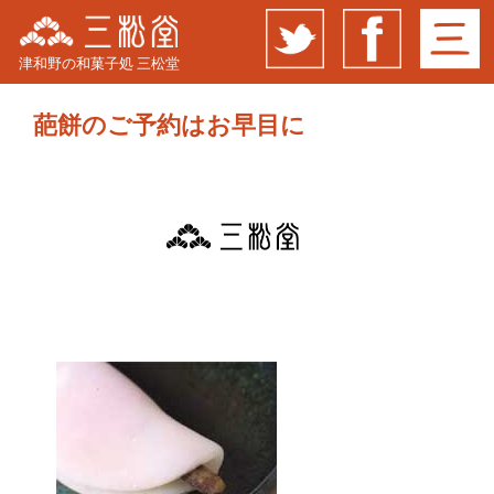
津和野の和菓子処 三松堂
葩餅のご予約はお早目に