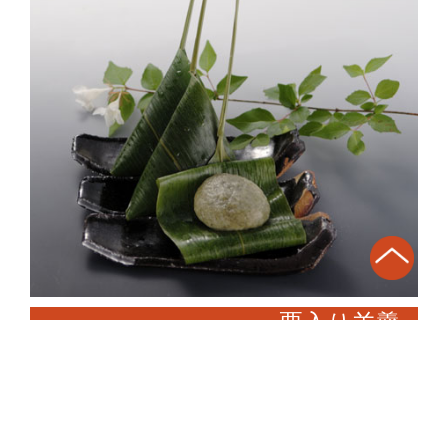
栗入り羊羹