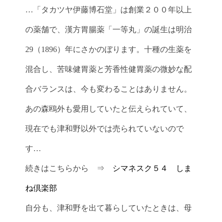
…「タカツヤ伊藤博石堂」は創業２００年以上
の薬舗で、漢方胃腸薬「一等丸」の誕生は明治
29（1896）年にさかのぼります。十種の生薬を
混合し、苦味健胃薬と芳香性健胃薬の微妙な配
合バランスは、今も変わることはありません。
あの森鴎外も愛用していたと伝えられていて、
現在でも津和野以外では売られていないので
す…
続きはこちらから ⇒
シマネスク５４ しま
ね倶楽部
自分も、津和野を出て暮らしていたときは、母