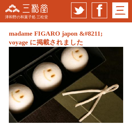
津和野の和菓子処 三松堂
madame FIGARO japon &#8211;
voyage に掲載されました