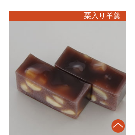
栗入り羊羹