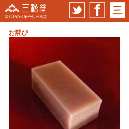
津和野の和菓子処 三松堂
お詫び