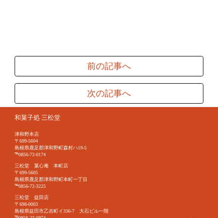
前の記事へ
次の記事へ
和菓子処 三松堂
津和野本店
〒699-5604
島根県鹿足郡津和野町森村ハ19-5
℡0856-72-0174
三松堂 菓心庵 本町店
〒699-5605
島根県鹿足郡津和野町本町一丁目
℡0856-72-3225
三松堂 益田店
〒698-0003
島根県益田市乙吉町イ336-7 大石ビル一階
℡0856-23-6974