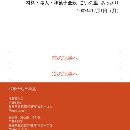
材料・職人・和菓子全般
こいの里
あっさり
2003年12月1日（月）
前の記事へ
次の記事へ
和菓子処 三松堂
津和野本店
〒699-5604
島根県鹿足郡津和野町森村ハ19-5
℡0856-72-0174
三松堂 菓心庵 本町店
〒699-5605
島根県鹿足郡津和野町本町一丁目
℡0856-72-3225