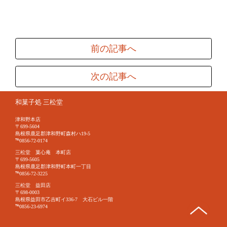
前の記事へ
次の記事へ
和菓子処 三松堂
津和野本店
〒699-5604
島根県鹿足郡津和野町森村ハ19-5
℡0856-72-0174
三松堂 菓心庵 本町店
〒699-5605
島根県鹿足郡津和野町本町一丁目
℡0856-72-3225
三松堂 益田店
〒698-0003
島根県益田市乙吉町イ336-7 大石ビル一階
℡0856-23-6974