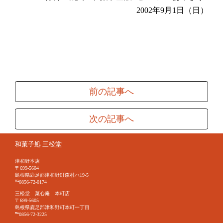
2002年9月1日（日）
前の記事へ
次の記事へ
和菓子処 三松堂
津和野本店
〒699-5604
島根県鹿足郡津和野町森村ハ19-5
℡0856-72-0174
三松堂 菓心庵 本町店
〒699-5605
島根県鹿足郡津和野町本町一丁目
℡0856-72-3225