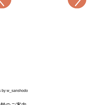
s by w_sanshodo
店舗のご案内