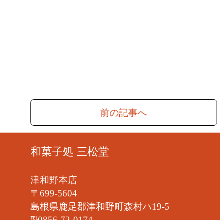
前の記事へ
和菓子処 三松堂
津和野本店
〒699-5604
島根県鹿足郡津和野町森村ハ19-5
℡0856-72-0174