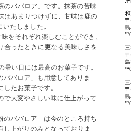
茶のババロア」です。抹茶の苦味
和
味はあまりつけずに、甘味は鹿の
〒
にいたしました。
島
℡0
甘味をそれぞれ楽しむことができ、
り合ったときに更なる美味しさを
三
〒
。
島
の暑い日には最高のお菓子です。
℡0
のババロア」も用意してありま
三
にしたお菓子です。
〒
島
ので大変やさしい味に仕上がって
℡0
粉のババロア」は今のところ持ち
召し上がりのみとなっておりま