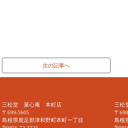
次の記事へ
三松堂 菓心庵 本町店
三松
〒699-5605
〒698
島根県鹿足郡津和野町本町一丁目
島根
℡0856-72-3225
℡085