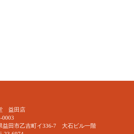
堂 益田店
-0003
県益田市乙吉町イ336-7 大石ビル一階
6-23-6974