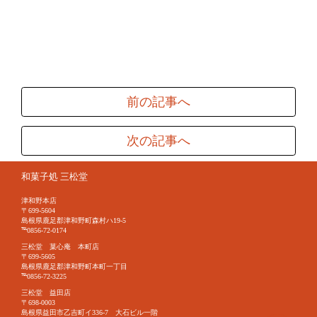
前の記事へ
次の記事へ
和菓子処 三松堂
津和野本店
〒699-5604
島根県鹿足郡津和野町森村ハ19-5
℡0856-72-0174
三松堂 菓心庵 本町店
〒699-5605
島根県鹿足郡津和野町本町一丁目
℡0856-72-3225
三松堂 益田店
〒698-0003
島根県益田市乙吉町イ336-7 大石ビル一階