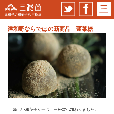
津和野の和菓子処 三松堂
津和野ならではの新商品「蓬莱糖」
新しい和菓子が一つ、三松堂へ加わりました。