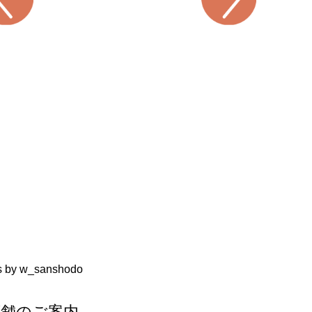
s by w_sanshodo
店舗のご案内