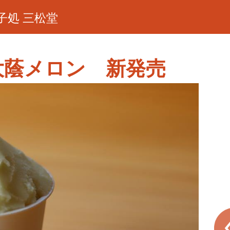
子処 三松堂
大蔭メロン 新発売