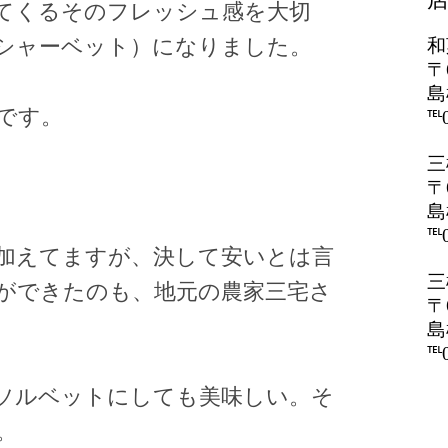
てくるそのフレッシュ感を大切
シャーベット）になりました。
和
〒
島
です。
℡0
三
〒
島
℡0
加えてますが、決して安いとは言
三
ができたのも、地元の農家三宅さ
〒
島
℡0
ソルベットにしても美味しい。そ
。