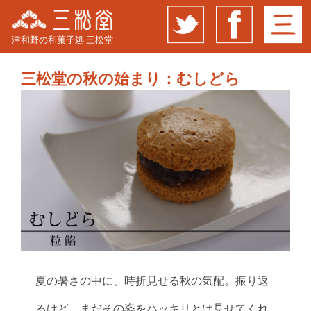
津和野の和菓子処 三松堂
三松堂の秋の始まり：むしどら
夏の暑さの中に、時折見せる秋の気配。振り返
るけど、まだその姿をハッキリとは見せてくれ