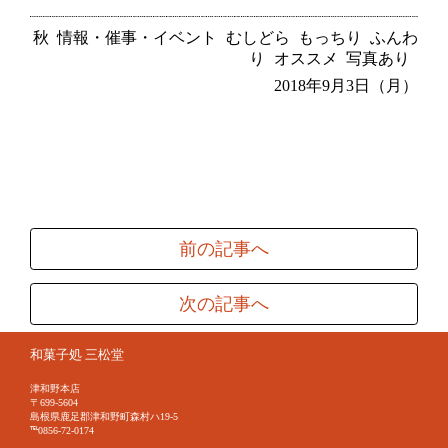
秋
情報・催事・イベント
むしどら
もっちり
ふんわ
り
オススメ
写真あり
2018年9月3日（月）
前の記事へ
次の記事へ
和菓子処 三松堂
津和野本店
〒699-5604
島根県鹿足郡津和野町森村ハ19-5
℡0856-72-0174