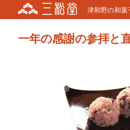
津和野の和菓
一年の感謝の参拝と