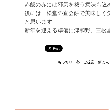
赤飯の赤には邪気を祓う意味も込
後には三松堂の直会餅で美味しく
と思います。
新年を迎える準備に津和野、三松
もっちり
冬
ご提案
餅まん