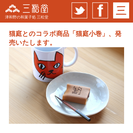
津和野の和菓子処 三松堂
猫庭とのコラボ商品「猫庭小巻」、発
売いたします。