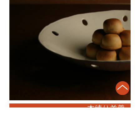
本練り羊羹