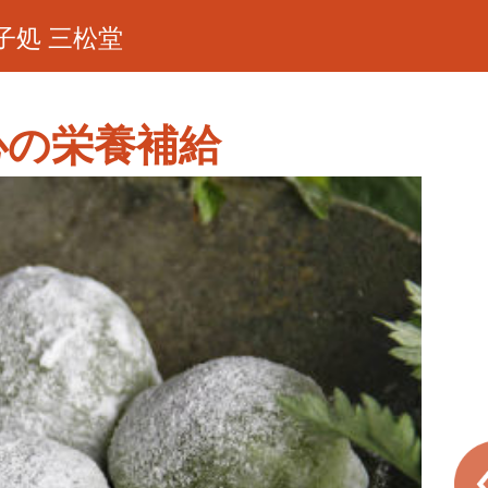
子処 三松堂
心の栄養補給