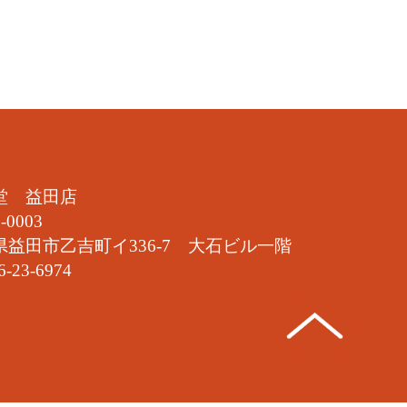
堂 益田店
-0003
県益田市乙吉町イ336-7 大石ビル一階
6-23-6974