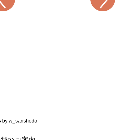
s by w_sanshodo
店舗のご案内