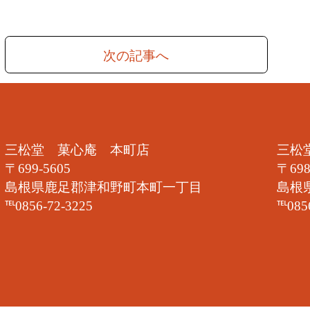
次の記事へ
三松堂 菓心庵 本町店
三松
〒699-5605
〒698
島根県鹿足郡津和野町本町一丁目
島根
℡0856-72-3225
℡085