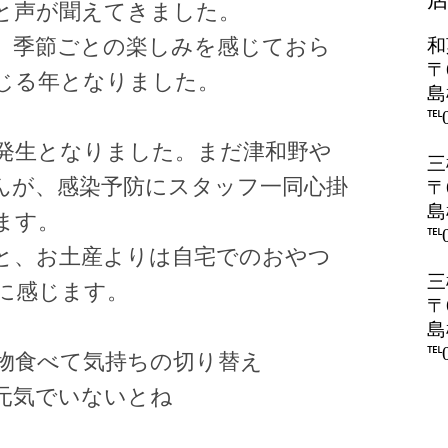
と声が聞えてきました。
。季節ごとの楽しみを感じておら
和
〒
じる年となりました。
島
℡0
発生となりました。まだ津和野や
三
んが、感染予防にスタッフ一同心掛
〒
島
ます。
℡0
と、お土産よりは自宅でのおやつ
三
に感じます。
〒
島
℡0
物食べて気持ちの切り替え
元気でいないとね