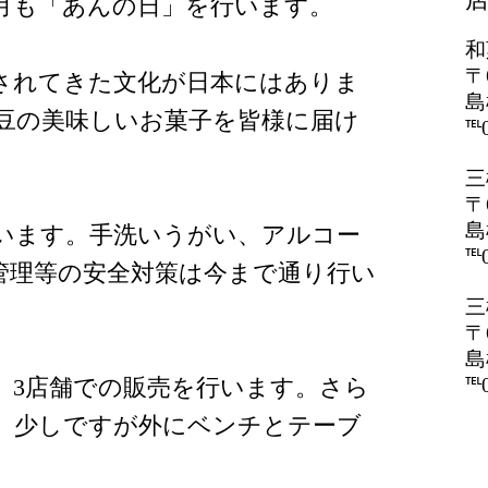
月も「あんの日」を行います。
和
〒
されてきた文化が日本にはありま
島
豆の美味しいお菓子を皆様に届け
℡0
三
〒
島
います。手洗いうがい、アルコー
℡0
管理等の安全対策は今まで通り行い
三
〒
島
℡0
、3店舗での販売を行います。さら
、少しですが外にベンチとテーブ