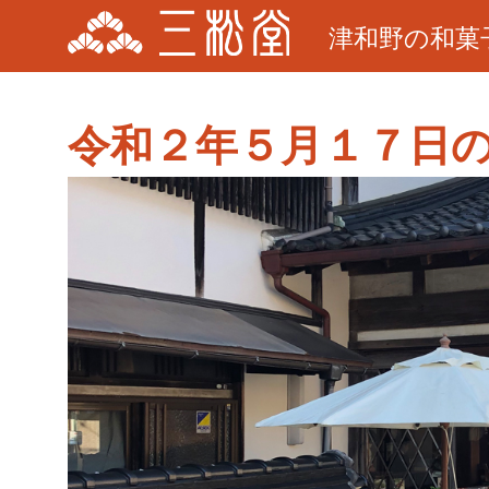
津和野の和菓
令和２年５月１７日