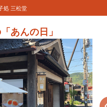
子処 三松堂
の「あんの日」