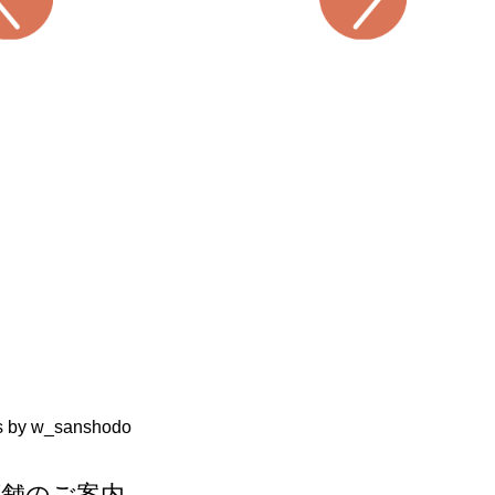
s by w_sanshodo
店舗のご案内