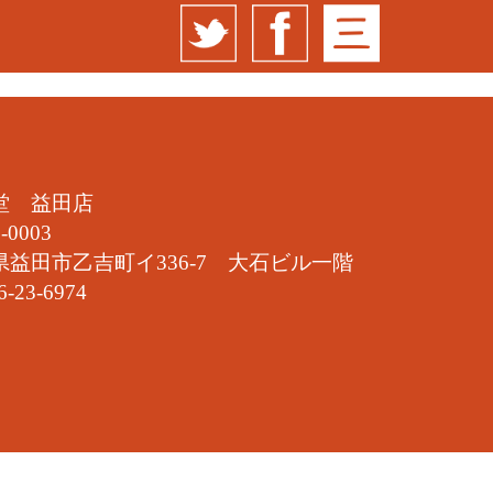
堂 益田店
-0003
県益田市乙吉町イ336-7 大石ビル一階
6-23-6974