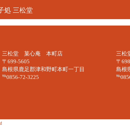
子処 三松堂
三松堂 菓心庵 本町店
三松
〒699-5605
〒698
島根県鹿足郡津和野町本町一丁目
島根
℡0856-72-3225
℡085
ed