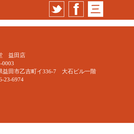
堂 益田店
-0003
県益田市乙吉町イ336-7 大石ビル一階
6-23-6974