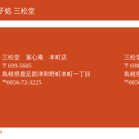
子処 三松堂
三松堂 菓心庵 本町店
三松
〒699-5605
〒698
島根県鹿足郡津和野町本町一丁目
島根
℡0856-72-3225
℡085
ed