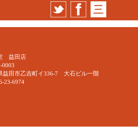
堂 益田店
-0003
県益田市乙吉町イ336-7 大石ビル一階
6-23-6974