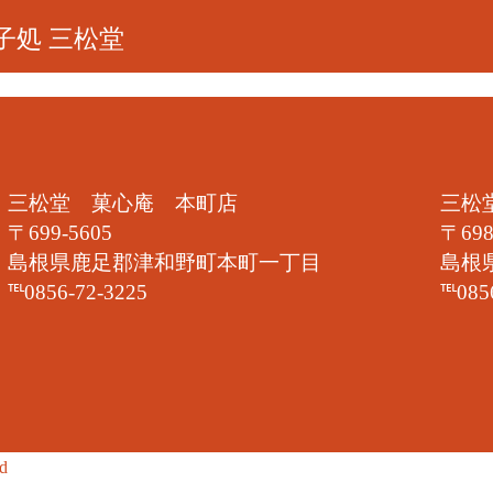
子処 三松堂
三松堂 菓心庵 本町店
三松
〒699-5605
〒698
島根県鹿足郡津和野町本町一丁目
島根
℡0856-72-3225
℡085
ed