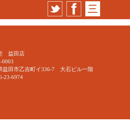
堂 益田店
-0003
県益田市乙吉町イ336-7 大石ビル一階
6-23-6974