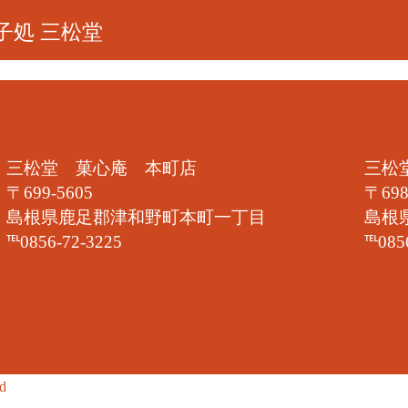
子処 三松堂
三松堂 菓心庵 本町店
三松
〒699-5605
〒698
島根県鹿足郡津和野町本町一丁目
島根
℡0856-72-3225
℡085
ed