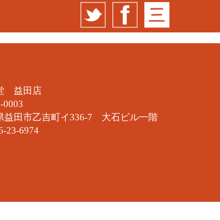
堂 益田店
-0003
県益田市乙吉町イ336-7 大石ビル一階
6-23-6974