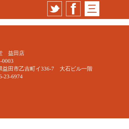
堂 益田店
-0003
県益田市乙吉町イ336-7 大石ビル一階
6-23-6974