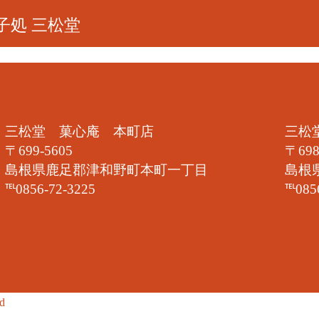
子処 三松堂
三松堂 菓心庵 本町店
三松
〒699-5605
〒698
島根県鹿足郡津和野町本町一丁目
島根
℡0856-72-3225
℡085
ed