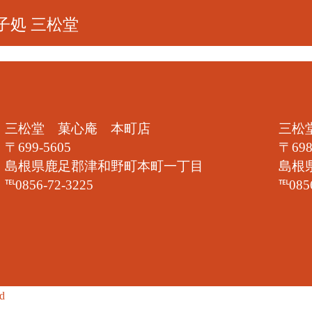
子処 三松堂
三松堂 菓心庵 本町店
三松
〒699-5605
〒698
島根県鹿足郡津和野町本町一丁目
島根
℡0856-72-3225
℡085
ed