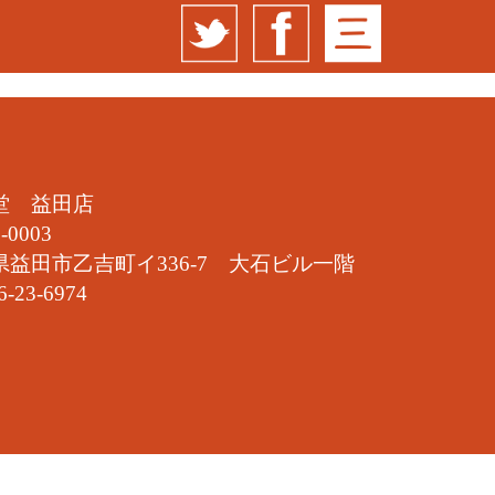
堂 益田店
-0003
県益田市乙吉町イ336-7 大石ビル一階
6-23-6974