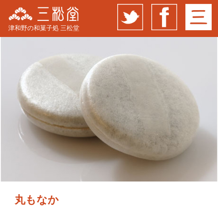
津和野の和菓子処 三松堂
丸もなか