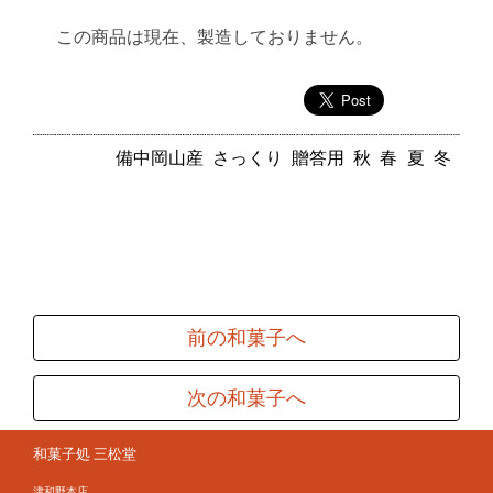
この商品は現在、製造しておりません。
備中岡山産
さっくり
贈答用
秋
春
夏
冬
前の和菓子へ
次の和菓子へ
和菓子処 三松堂
津和野本店