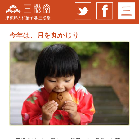
津和野の和菓子処 三松堂
今年は、月を丸かじり