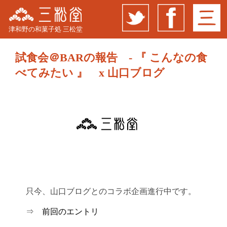
津和野の和菓子処 三松堂
試食会＠BARの報告 - 『 こんなの食
べてみたい 』 x 山口ブログ
只今、山口ブログとのコラボ企画進行中です。
⇒
前回のエントリ